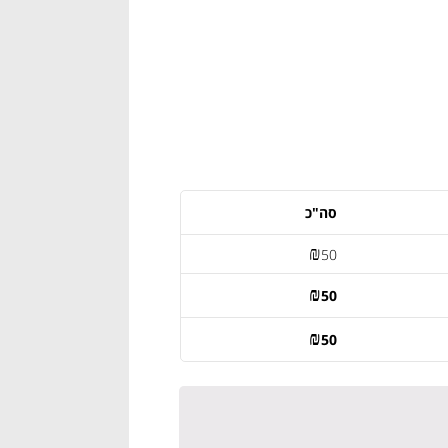
סה"כ
₪
50
₪
50
₪
50