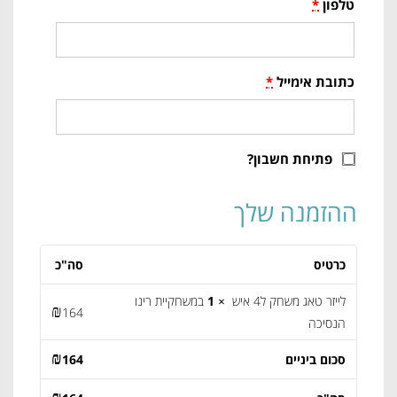
טלפון
*
כתובת אימייל
*
פתיחת חשבון?
ההזמנה שלך
כרטיס
סה"כ
לייזר טאג משחק ל4 איש
× 1
במשחקיית רינו
₪
164
הנסיכה
₪
סכום ביניים
164