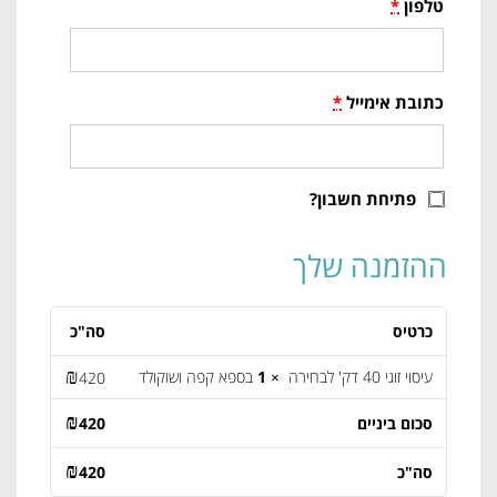
טלפון
*
כתובת אימייל
*
פתיחת חשבון?
ההזמנה שלך
כרטיס
סה"כ
₪
עיסוי זוגי 40 דק' לבחירה
× 1
בספא קפה ושוקולד
420
₪
סכום ביניים
420
₪
סה"כ
420