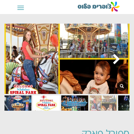
תפריט
ספירל פארק