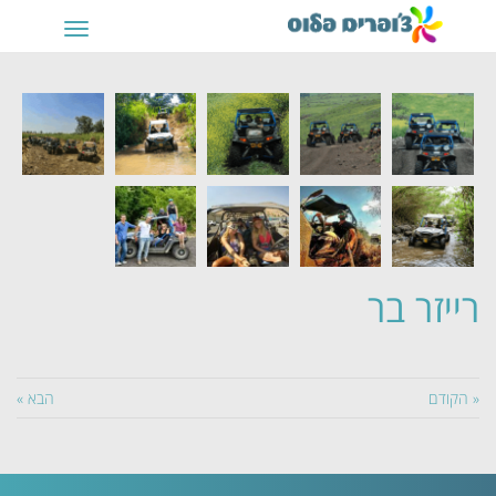
תפריט
רייזר בר
« הקודם
הבא »