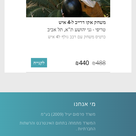
משחק אקו דרייב ל-4 איש
טריפי - גני יהושע ת"א,
תל אביב
כרטיס משחק עם רכב גולף ל4 איש
440
488
₪
₪
לקנייה
מי אנחנו
משרד פרסום יעיל (2009) בע"מ
המשרד מתמחה בתחום האינטרנט והרשתות
החברתיות .