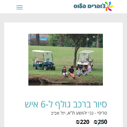
תפריט
סיור ברכב גולף ל-6 איש
טריפי - גני יהושע ת"א
, תל אביב
₪
₪
220
250