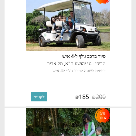
סיור ברכב גולף ל-4 איש
טריפי - גני יהושע ת"א,
תל אביב
כרטיס לשעה לרכב גולף ל4 איש
185
200
₪
₪
לקנייה
5%
הנחה