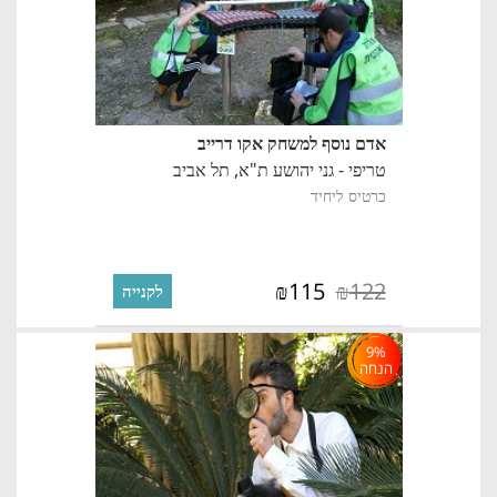
אדם נוסף למשחק אקו דרייב
טריפי - גני יהושע ת"א,
תל אביב
כרטיס ליחיד
115
122
₪
₪
לקנייה
9%
הנחה