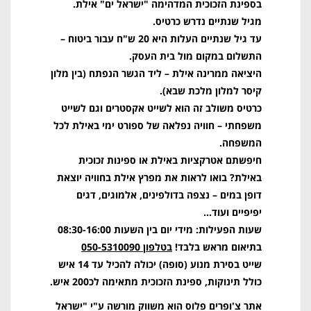
בספינת הזכוכית המדהימה "ישראל ים" אילת.
מגיל שנתיים נדרש כרטיס.
עד גיל שנתיים העלות היא 20 ש"ח עבור ביטוח –
התשלום במקום מול בית העסק.
היציאה ממרינה אילת – ליד הגשר הנפתח (בין מלון
קיסר למלון מלכת שבא).
כרטיס משולב זה הוא לשייט אקסטרים וגם לשייט
משפחתי – חוויה נפלאה של ספורט ימי באילת לכל
המשפחה.
חיפשתם אטרקציות באילת או ספינות זכוכית
באילת? בואו לראות את מפרץ אילת בחוויה יוצאת
דופן במים – נצפה בדולפינים, אלמוגים, דגים
יפיפיים ועוד…
שעות הפעילות: מידי יום בין השעות 08:30-16:00
בתיאום מראש בלבד!
בטלפון 050-5310090
שייט בסירת מנוע (סופה) יכולה להכיל עד 14 איש
כולל תינוקות, ספינת הזכוכית מתאימה לכ200 איש.
אתר צ'ופרים פלוס הוא משווק מורשה ע"י "ישראל