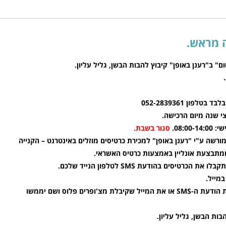
ום" ב"רענן באופן" קיבוץ להבות הבשן, גליל עליון.
ון 052-2839361
צי שנה מיום הרכישה.
סגור בשבת.
ורשה ע"י "רענן באופן" למכירת כרטיסים מוזלים באינטרנט – הקנייה
מתבצעת אונליין באמצעות כרטיס האשראי.
רטיסים בהודעת SMS לטלפון הנייד שלכם.
מייל.
עם הגעתכם לפעילות תציגו את הודעת ה-SMS או את המייל שקיבלת מצ'ופרים פלוס ושם יממשו
בות הבשן, גליל עליון.