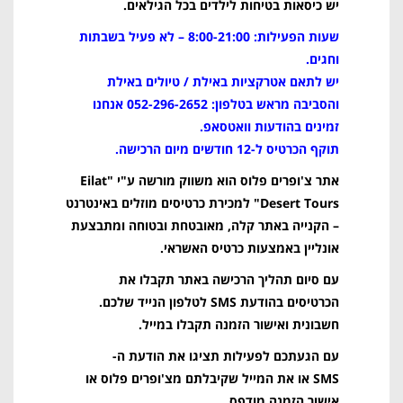
יש כיסאות בטיחות לילדים בכל הגילאים
.
שעות הפעילות: 8:00-21:00 – לא פעיל בשבתות
וחגים
.
יש לתאם אטרקציות באילת / טיולים באילת
והסביבה מראש בטלפון: 052-296-2652 אנחנו
זמינים בהודעות וואטסאפ
.
תוקף הכרטיס ל-12 חודשים מיום הרכישה.
אתר צ'ופרים פלוס הוא משווק מורשה ע"י
"Eilat
Desert Tours"
למכירת כרטיסים מוזלים באינטרנט
– הקנייה באתר קלה, מאובטחת ובטוחה ומתבצעת
אונליין באמצעות כרטיס האשראי
.
עם סיום תהליך הרכישה באתר תקבלו את
הכרטיסים בהודעת
SMS
לטלפון הנייד שלכם.
חשבונית ואישור הזמנה תקבלו במייל
.
עם הגעתכם לפעילות תציגו את הודעת ה
-
SMS
או את המייל שקיבלתם מצ'ופרים פלוס או
אישור הזמנה מודפס
.