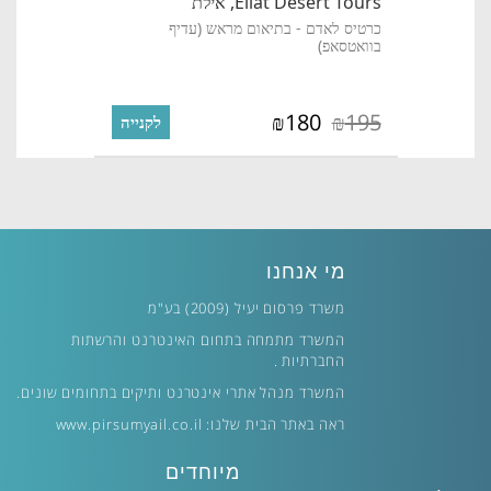
Eilat Desert Tours,
אילת
כרטיס לאדם - בתיאום מראש (עדיף
בוואטסאפ)
180
195
₪
₪
לקנייה
מי אנחנו
משרד פרסום יעיל (2009) בע"מ
המשרד מתמחה בתחום האינטרנט והרשתות
החברתיות .
המשרד מנהל אתרי אינטרנט ותיקים בתחומים שונים.
ראה באתר הבית שלנו:
www.pirsumyail.co.il
מיוחדים