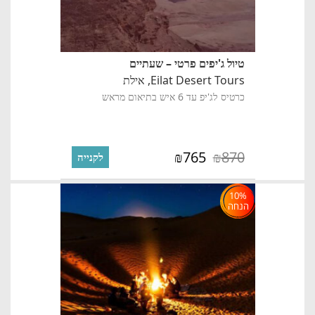
טיול ג'יפים פרטי – שעתיים
Eilat Desert Tours,
אילת
כרטיס לג'יפ עד 6 איש בתיאום מראש
765
870
₪
₪
לקנייה
10%
הנחה