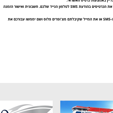
יין באמצעות כרטיס האשראי.
עם סיום תהליך הרכישה באתר תקבלו את הכרטיסים בהודעת SMS לטלפון הנייד שלכם. חשבונית ואישור הזמנה
עם הגעתכם לטיול תציגו את הודעת ה-SMS או את המייל שקיבלתם מצ'ופרים פלוס ושם יממשו עבורכם את