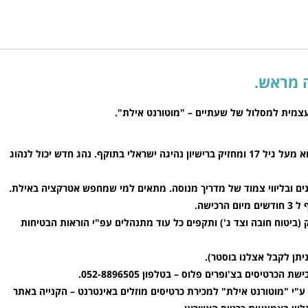
 עצמית למסלול של שעתיים – "מוטורנט אילת".
הנהיגה מתאימה לכל אדם בתנאי שהוא מעל גיל 17 ומחזיק ברישיון נהיגה ישראלי בתוקף. נהג חדש יכול לנהוג
ונים ובליווי צמוד של מדריך מנוסה. מתאים למי שמחפש אטרקציה באילת.
כישה.
(ביטוח חובה וצד ג') ותקפים כל עוד מתנהלים עפ"י הוראות הבטיחות
רטיסים בצ'ופרים פלוס – בטלפון 052-8896505.
ע"י "מוטורנט אילת" למכירת כרטיסים מוזלים באינטרנט – הקנייה באתר