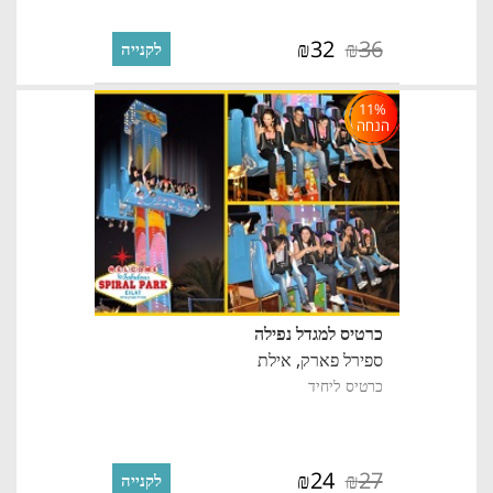
32
36
₪
₪
לקנייה
11%
הנחה
כרטיס למגדל נפילה
ספירל פארק,
אילת
כרטיס ליחיד
24
27
₪
₪
לקנייה