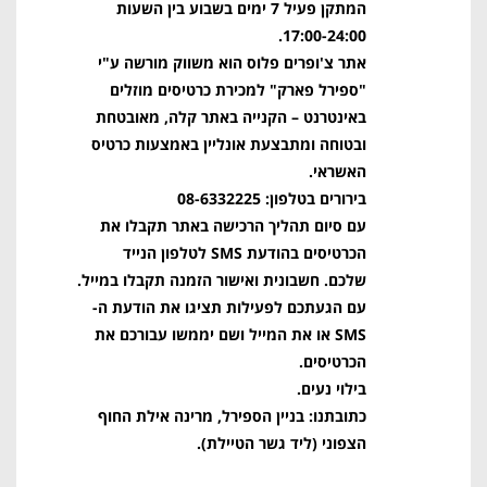
המתקן פעיל 7 ימים בשבוע בין השעות
17:00-24:00.
אתר צ'ופרים פלוס הוא משווק מורשה ע"י
"ספירל פארק" למכירת כרטיסים מוזלים
באינטרנט – הקנייה באתר קלה, מאובטחת
ובטוחה ומתבצעת אונליין באמצעות כרטיס
האשראי.
בירורים בטלפון: 08-6332225
עם סיום תהליך הרכישה באתר תקבלו את
הכרטיסים בהודעת SMS לטלפון הנייד
שלכם. חשבונית ואישור הזמנה תקבלו במייל.
עם הגעתכם לפעילות תציגו את הודעת ה-
SMS או את המייל ושם יממשו עבורכם את
הכרטיסים.
בילוי נעים.
כתובתנו: בניין הספירל, מרינה אילת החוף
הצפוני (ליד גשר הטיילת).