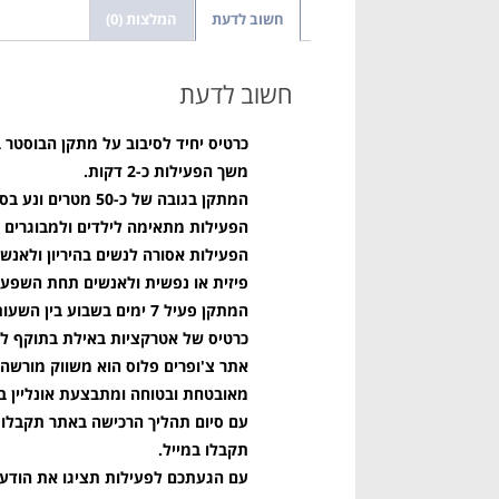
חשוב לדעת
המלצות (0)
חשוב לדעת
כרטיס יחיד לסיבוב על מתקן הבוסטר 
משך הפעילות כ-2 דקות.
המתקן בגובה של כ-50 מטרים ונע בסיבוב במהירות מירבית של 90 קמ"ש.
הפעילות מתאימה לילדים ולמבוגרים אמיצים –
הפעילות אסורה לנשים בהיריון ו
לאנשים
פיזית או נפשית ולאנשים תחת השפעת
המתקן פעיל 7 ימים בשבוע בין השעות 17:00-24:00.
כרטיס של אטרקציות באילת בתוקף ל-3 חודשים מיום הרכישה
אתר צ'ופרים פלוס הוא משווק מורשה 
מאובטחת ובטוחה ומתבצעת אונליין ב
תקבלו במייל.
עם הגעתכם לפעילות תציגו את הודעת ה-SMS או את המייל ושם יממשו עבורכם את 