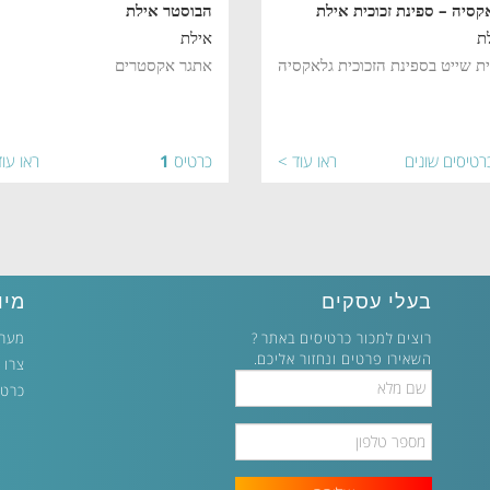
קסיה – ספינת זכוכית אילת
הבוסטר אילת
ת
אילת
ית שייט בספינת הזכוכית גלאקסיה
אתגר אקסטרים
רטיסים שונים
ראו עוד >
כרטיס
1
ראו עו
בעלי עסקים
מיו
רוצים למכור כרטיסים באתר ?
מערכ
השאירו פרטים ונחזור אליכם.
צרו 
Full
כרטי
Name
Phone
Number