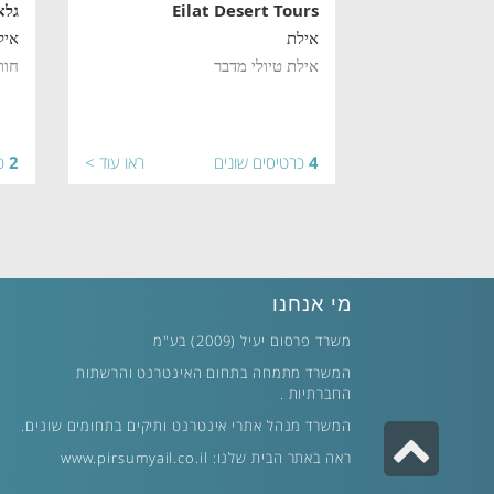
Eilat Desert Tours
גלא
אילת
איל
אילת טיולי מדבר
חוו
4
כרטיסים שונים
ראו עוד >
2
כ
מי אנחנו
משרד פרסום יעיל (2009) בע"מ
המשרד מתמחה בתחום האינטרנט והרשתות
החברתיות .
המשרד מנהל אתרי אינטרנט ותיקים בתחומים שונים.
גלילה
ראה באתר הבית שלנו:
www.pirsumyail.co.il
לראש