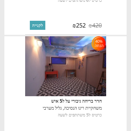
כרטיס ל6 משתתפים לשעה
252
420
₪
₪
לקנייה
40%
הנחה
חדר בריחה גיבורי על ל5 איש
משחקיית רינו הנסיכה,
גליל מערבי
כרטיס ל5 משתתפים לשעה