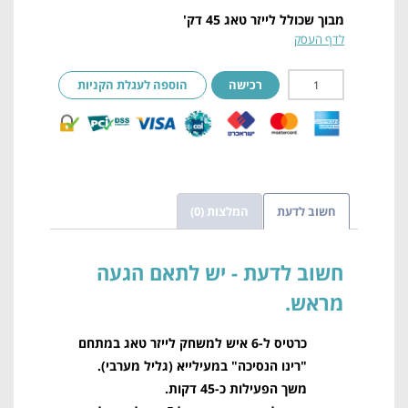
מבוך שכולל לייזר טאג 45 דק'
לדף העסק
רכישה
הוספה לעגלת הקניות
חשוב לדעת
המלצות (0)
חשוב לדעת
כרטיס ל-6 איש למשחק לייזר טאג במתחם
"רינו הנסיכה" במעילייא (גליל מערבי).
משך הפעילות כ-45 דקות.