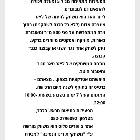
הפעילות מתאימה מגיל 5 ומעלה ויכולה
להתאים גם למבוגרים.
לייזר טאג הוא משחק לחימה של לייזר
אינפרה אדום (ללא כל סכנה לשחקנים) בתוך
זירה המתפרשת על פני 500 מ"ר ומאובזרת
באורות, מוזיקה ואפקטים מיוחדים ברקע.
ניתן לשחק אחד נגד השני או קבוצה כנגד
קבוצה.
מתחם המשחקים של לייזר טאג סגור
ומאובזר היטב.
חיפשתם אטרקציות בצפון… מצאתם –
כרטיס זה בתוקף לשנה מיום הרכישה.
המתחם פעיל 7 ימים בשבוע בשעות 10:00-
22:00.
הפעילות בתיאום מראש בלבד,
בטלפון: 052-2796092
אתר צ'ופרים פלוס הוא משווק מורשה
ע"י "משחקיית רינו הנסיכה" למכירת