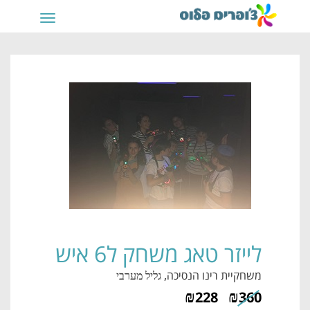
תפריט
לייזר טאג משחק ל6 איש
משחקיית רינו הנסיכה
, גליל מערבי
₪
₪
228
360