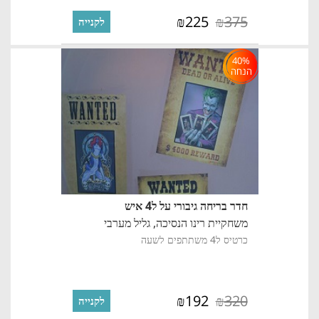
225
375
₪
₪
לקנייה
40%
הנחה
חדר בריחה גיבורי על ל4 איש
משחקיית רינו הנסיכה,
גליל מערבי
כרטיס ל4 משתתפים לשעה
192
320
₪
₪
לקנייה