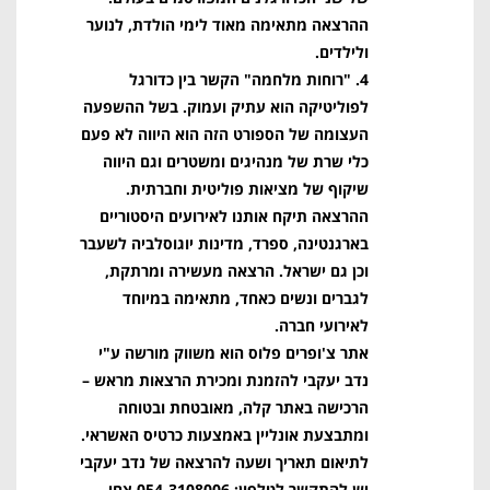
ההרצאה מתאימה מאוד לימי הולדת, לנוער
ולילדים.
4. "רוחות מלחמה" הקשר בין כדורגל
לפוליטיקה הוא עתיק ועמוק. בשל ההשפעה
העצומה של הספורט הזה הוא היווה לא פעם
כלי שרת של מנהיגים ומשטרים וגם היווה
שיקוף של מציאות פוליטית וחברתית.
ההרצאה תיקח אותנו לאירועים היסטוריים
בארגנטינה, ספרד, מדינות יוגוסלביה לשעבר
וכן גם ישראל. הרצאה מעשירה ומרתקת,
לגברים ונשים כאחד, מתאימה במיוחד
לאירועי חברה
.
אתר צ'ופרים פלוס הוא משווק מורשה ע"י
נדב יעקבי להזמנת ומכירת הרצאות מראש –
הרכישה באתר קלה, מאובטחת ובטוחה
ומתבצעת אונליין באמצעות כרטיס האשראי.
לתיאום תאריך ושעה להרצאה של נדב יעקבי
יש להתקשר לטלפון: 054-3108006 צחי