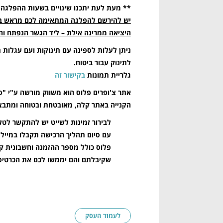
** מעת לעת יתכנו שינויים בשעות ההפלגה.
יש להירשם להפלגה המתאימה לכם מראש בטלפון 0090
היציאה ממרינה אילת – ליד הגשר הנפתח והכ
לתינוק עבור ביטוח.
גלריית תמונות
בקישור זה
אתר צ'ופרים פלוס הוא משווק מורשה ע"י "ס
הקנייה באתר קלה, מאובטחת ובטוחה ומתבצע
לבירור זמינות לשייט יש להתקשר לטלפון 5310090
פלוס כולל מספר ההזמנה וחשבונית קב
שקיבלתם והם יממשו לכם את הכרטיסים
לעמוד העסק