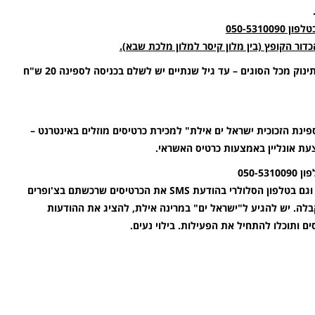
050-531
דור הקופץ (בין מלון קיסר למלון מלכת שבא).
ניתן לעלות לספינה עם תינוקות ועם עגלות תינוק מכל הסוגים – עד גיל שנתיים יש לשלם בכניסה לספינה 20 ש"ח
פינת הזכוכית ישראל ים אילת" למכירת כרטיסים מוזלים באינטרנט –
ת אונליין באמצעות כרטיס האשראי.
050-
עם סיום תהליך הרכישה תקבלו במייל וגם בטלפון הסלולרי בהודעת SMS את הכרטיסים שרכשתם בצ'ופרים
לה. יש להגיע ל"ישראל ים" במרינה אילת, להציג את ההודעות
 ותוכלו להתחיל את הפעילות. בילוי נעים.