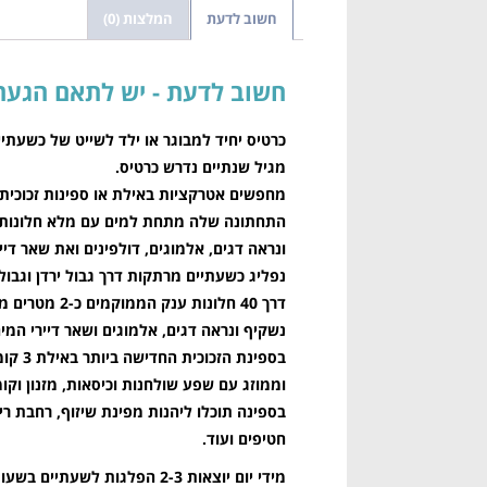
חשוב לדעת
המלצות (0)
חשוב לדעת
כרטיס יחיד למבוגר או ילד לשייט של כשעתיי
מגיל שנתיים נדרש כרטיס.
מחפשים אטרקציות באילת או ספינות זכוכית 
התחתונה שלה מתחת למים עם מלא חלונות ה
ונראה דגים, אלמוגים, דולפינים ואת שאר דיי
נפליג כשעתיים מרתקות דרך גבול ירדן וגבול
דרך 40
חלונות ענק הממוקמים כ-2 מטרים מתחת למים!
נשקיף ונראה דגים, אלמוגים ושאר דיירי המי
בספינ
וממוזג עם שפע שולחנות וכיסאות, מזנון וקו
בספינה תוכלו ליהנות מפינת שיזוף, רחבת ריק
חטיפים ועוד.
מידי יום יוצאות 2-3 הפלגות לשעתיים בשעות: 11:00 או 10:30 / 13:30 או 13:00 / 16:00 או 15:30