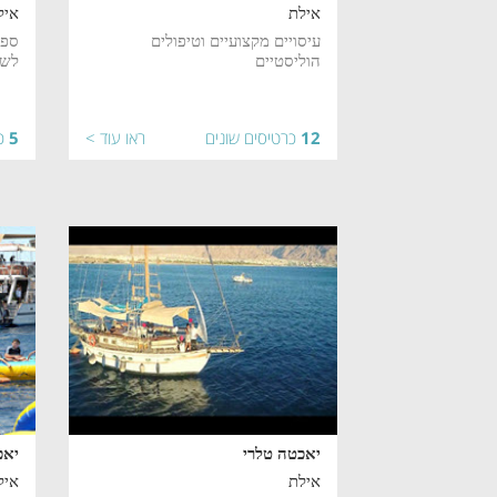
אילת
איל
עיסויים מקצועיים וטיפולים
ספי
הוליסטיים
לשו
12
כרטיסים שונים
ראו עוד >
5
כ
יאכטה טלרי
יאכ
אילת
איל