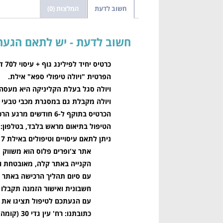
חשוב לדעת
המלצות (0)
חשוב לדעת
הפרטית "ויולה טיפולי ספא" אילת.
ויולה סגל בעלת הקליניקה היא מעסה רפו
ויולה מקבלת גם במסגרת מכבי טבעי ו
הכרטיס בתוקף ל-6 חודשים מרגע הרכישה.
הטיפול בתיאום מראש בלבד, בטלפון: 050-6970930
ניתן לתאם עיסויים וטיפולים באילת 7 ימים בשבוע בשעות 08:00-20:00.
אתר צ'ופרים פלוס הוא משווק מ
הקנייה באתר קלה, מאובטחת ו
עם סיום תהליך הרכישה באתר תקבלו את הכ
חשבונית ואישור הזמנה תקבלו ב
עם הגעתכם לטיפול תציגו את הודעת ה-SMS או את המייל ושם יממשו 
כתובתנו: רח' עין גדי 30 (קומה 2), אילת.