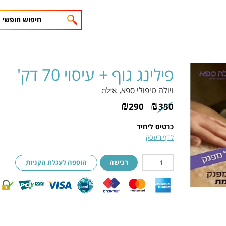
פילינג גוף + עיסוי 70 דק'
ויולה טיפולי ספא
, אילת
₪
₪
290
350
כרטיס ליחיד
לדף העסק
רכישה
הוספה לעגלת הקניות