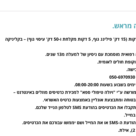
כרטיס יחיד לפילינג גוף + עיסוי ל70 דקות (15 דק' פילינג גוף, 5 דקות מקלחת ו-50 דק' עיסוי גוף) – בקליניקה
אית מוסמכת עם ניסיון של למעלה מ13 שנים.
קופת חולים לאומית.
ורשה ע"י "ויולה טיפולי ספא" למכירת כרטיסים מוזלים באינטרנט –
בטוחה ומתבצעת אונליין באמצעות כרטיס האשראי.
רטיסים בהודעת SMS לטלפון הנייד שלכם.
מייל.
עבורכם את הכרטיסים.