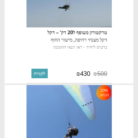
טרקטורון מעופף ל20 דק' – דקל
דקל מצנחי רחיפה,
מישור החוף
כרטיס ליחיד - ראו תנאי ההזמנה
430
500
₪
₪
לקנייה
20%
הנחה