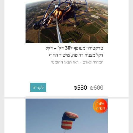
טרקטורון מעופף ל30 דק' – דקל
דקל מצנחי רחיפה,
מישור החוף
המחיר לאדם - ראו תנאי ההזמנה
530
600
₪
₪
לקנייה
14%
הנחה