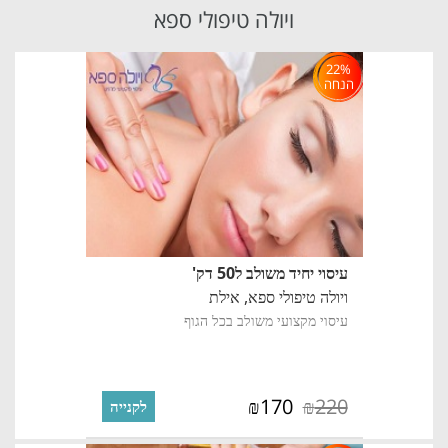
ויולה טיפולי ספא
22%
הנחה
עיסוי יחיד משולב ל50 דק'
ויולה טיפולי ספא,
אילת
עיסוי מקצועי משולב בכל הגוף
170
220
₪
₪
לקנייה