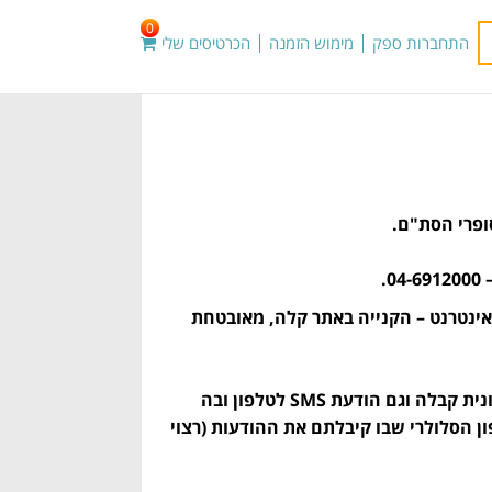
0
התחברות ספק
מימוש הזמנה
הכרטיסים שלי
ופרי הסת"ם.
אינטרנט – הקנייה באתר קלה, מאובטחת
עם סיום תהליך הרכישה תקבלו במייל את הכרטיסים שרכשתם בצ'ופרים פלוס עם חשבונית קבלה וגם הודעת SMS לטלפון ובה
. יש להגיע לאוצר הסת"ם צפת – הגדוד השלישי 62 עם הטלפון הסלולרי שבו קיבלתם את ההודעות (רצוי