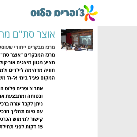
אוצר סת"ם מרכ
מרכז מבקרים ייחודי שעוסק
מרכז המבקרים "אוצר סת"ם"
מציע מגוון מיצגים אור-ק
חוויה מדהימה לילדים ולמבוגרים (
המקום פעיל בימי א'-ה' משעה 09:00-16:00, ימי ו' משעה 09:00-12:00 בתיאום מראש בלבד 
אתר צ'ופרים פלוס ה
ובטוחה ומתבצעת אונ
ניתן לקבל עזרה ברכישת 
15 דקות לפני תחילת הסיור) ושם יממשו לכם את הכרטיסים ותוכלו להיכנס. בילוי נעים.