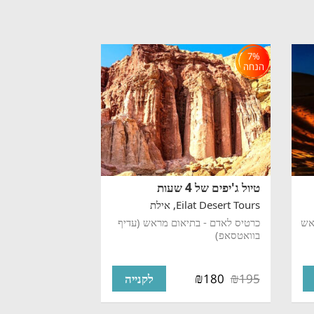
7%
הנחה
טיול ג'יפים של 4 שעות
Eilat Desert Tours,
אילת
כרטיס לאדם - בתיאום מראש (עדיף
בוואטסאפ)
₪
₪
180
195
לקנייה