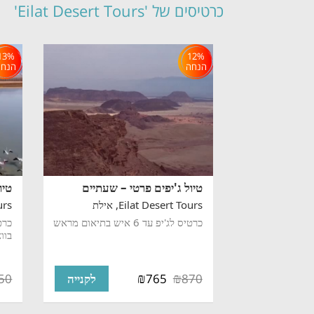
כרטיסים של 'Eilat Desert Tours'
13%
12%
הנחה
הנחה
טיול ג'יפים פרטי – שעתיים
טיו
Eilat Desert Tours,
אילת
rs,
כרטיס לג'יפ עד 6 איש בתיאום מראש
כרט
בוו
₪
₪
50
765
870
לקנייה