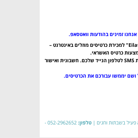
אתר צ'ופרים פלוס הוא משווק מורשה ע"י "Eilat Desert Tours" למכירת כרטיסים מוזלים באינטרנט –
מצעות כרטיס האשראי.
עם סיום תהליך הרכישה באתר תקבלו את הכרטיסים בהודעת SMS לטלפון הנייד שלכם. חשבונית ואישור
טלפון:
052-2962652 -