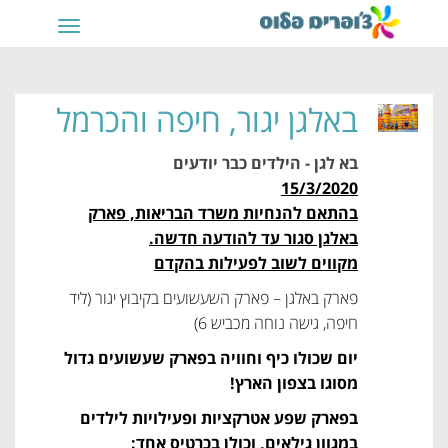
תפריט
באלגן יגור,
חיפה והכרמל
בא לגן - הילדים כבר יודעים
15/3/2020
בהתאם להנחיות משרד הבריאות, פארק
באלגן סגור עד להודעה חדשה.
מקווים לשוב לפעילות בהקדם
פארק באלגן – פארק השעשועים בקיבוץ יגור (ליד
חיפה, גישה נוחה מכביש 6)
יום שכולו כיף וחוויה בפארק שעשועים גדול
מסוגו בצפון הארץ!
בפארק שפע אטרקציות ופעילויות לילדים
במגוון גילאים, וכולן בכרטיס אחד: