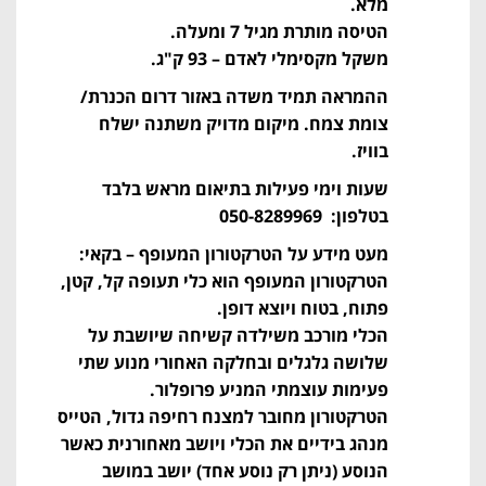
מלא.
הטיסה מותרת מגיל 7 ומעלה.
משקל מקסימלי לאדם – 93 ק"ג.
ההמראה תמיד משדה באזור דרום הכנרת/
צומת צמח. מיקום מדויק משתנה ישלח
בוויז.
שעות וימי פעילות בתיאום מראש בלבד
בטלפון: 050-8289969
מעט מידע על הטרקטורון המעופף – בקאי:
הטרקטורון המעופף הוא כלי תעופה קל, קטן,
פתוח, בטוח ויוצא דופן.
הכלי מורכב משילדה קשיחה שיושבת על
שלושה גלגלים ובחלקה האחורי מנוע שתי
פעימות עוצמתי המניע פרופלור.
הטרקטורון מחובר למצנח רחיפה גדול, הטייס
מנהג בידיים את הכלי ויושב מאחורנית כאשר
הנוסע (ניתן רק נוסע אחד) יושב במושב