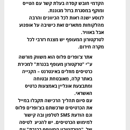
הקדמי חובש קסדה בעלת קשר עם הטייס
ומוקף במסגרת ברזל מגוננת.
לנוסע ישנה ראות לכל הכיוונים והרבה
מהלקוחות מתארים זאת כישיבה על אופנוע
אבל באוויר.
לטרקטורון המעופף יש מצנח רזרבי לכל
מקרה חירום.
אתר צ'ופרים פלוס הוא משווק מורשה
ע"י "טרקטורון מעופף בכנרת" למכירת
כרטיסים מוזלים באינטרנט – הקנייה
באתר קלה, מאובטחת ובטוחה
ומתבצעת אונליין באמצעות כרטיס
האשראי.
עם סיום תהליך הרכישה תקבלו במייל
את הכרטיסים שרכשתם בצ'ופרים פלוס
וגם הודעת SMS לטלפון ובה קישור
למימוש הכרטיסים. יש להגיע לטיסה
של "הטרקטורון המעופף בכנרת" עם