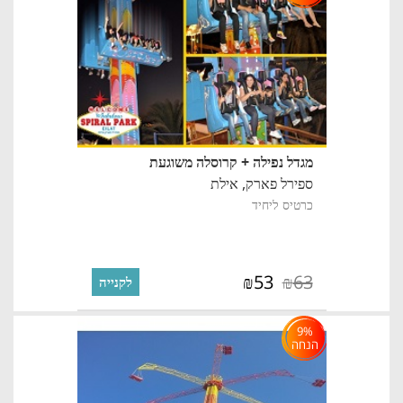
מגדל נפילה + קרוסלה משוגעת
ספירל פארק,
אילת
כרטיס ליחיד
53
63
₪
₪
לקנייה
9%
הנחה