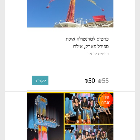
כרטיס לטרנטולה אילת
ספירל פארק,
אילת
כרטיס ליחיד
50
55
₪
₪
לקנייה
11%
הנחה