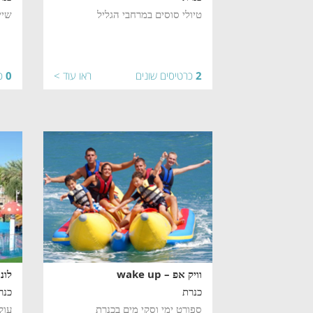
טיולי סוסים במרחבי הגליל
שיי
2
כרטיסים שונים
ראו עוד >
0
כ
וויק אפ – wake up
לונ
כנרת
כנר
ספורט ימי וסקי מים בכנרת
עול