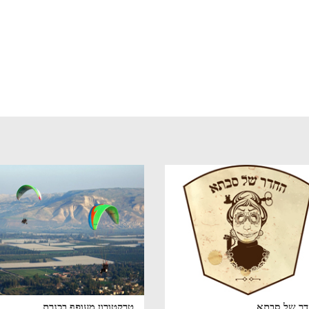
ר של סבתא
טרקטורון מעופף בכנרת