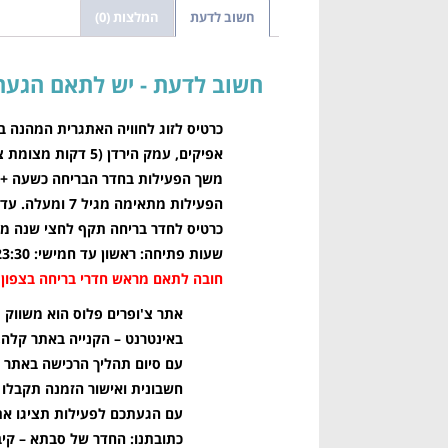
חשוב לדעת
המלצות (0)
חשוב לדעת
כרטיס לזוג לחוויה האתגרית המהנה ב
אפיקים, עמק הירדן (5 דקות מצומת צמח והכנרת).
משך הפעילות בחדר הבריחה כשעה + 
הפעילות מתאימה מגיל 7 ומעלה. עד גיל 12 הפעילות בליווי מבוגר (מעל גיל 16).
כרטיס לחדר בריחה תקף לחצי שנה מי
שעות פתיחה: ראשון עד חמישי: 09:00-23:30, שישי: 09:00-16:00, מוצ"ש: 20:00-23:30.
חובה לתאם מראש חדרי בריחה בצפון
ב
אתר צ'ופרים פלוס הוא משווק 
באינטרנט – הקנייה באתר קלה
עם סיום תהליך הרכישה באתר תקבלו את הכ
חשבונית ואישור הזמנה תקבלו ב
עם הגעתכם לפעילות תציגו את הודעת ה-SMS או את המייל ושם יממש
כתובתנו: החדר של סבתא – קיב