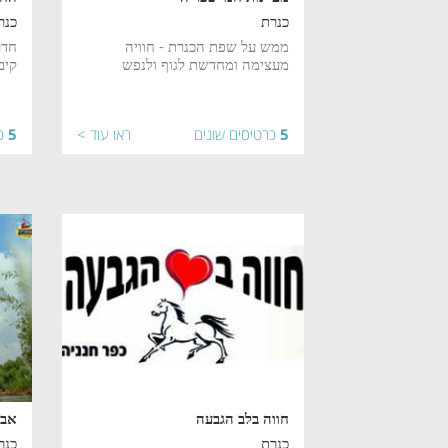
כנרת
כנר
ממש על שפת הכנרת - חוויה
חדר
מעצימה ומחדשת לגוף ולנפש
קיב
5
כרטיסים שונים
ראו עוד >
5
כ
חווה בלב הגבעה
אבו
כנרת
כנר