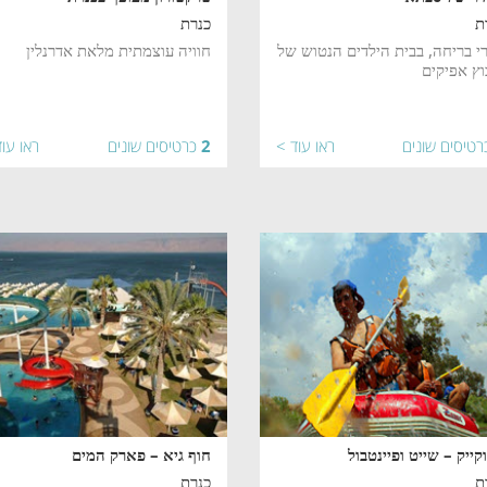
ת
כנרת
י בריחה, בבית הילדים הנטוש של
חוויה עוצמתית מלאת אדרנלין
וץ אפיקים
רטיסים שונים
ראו עוד >
2
כרטיסים שונים
ראו עו
קייק – שייט ופיינטבול
חוף גיא – פארק המים
ת
כנרת