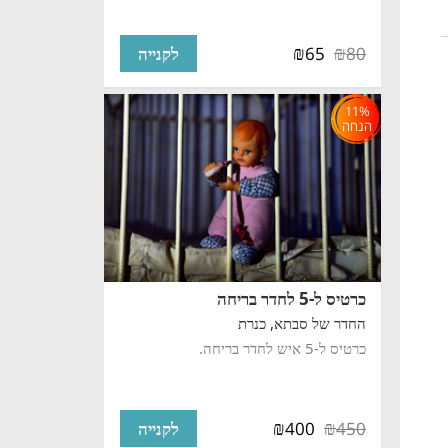
₪
₪
65
80
לקנייה
11%
הנחה
כרטיס ל-5 לחדר בריחה
החדר של סבתא,
כנרת
כרטיס ל-5 איש לחדר בריחה.
₪
₪
400
450
לקנייה